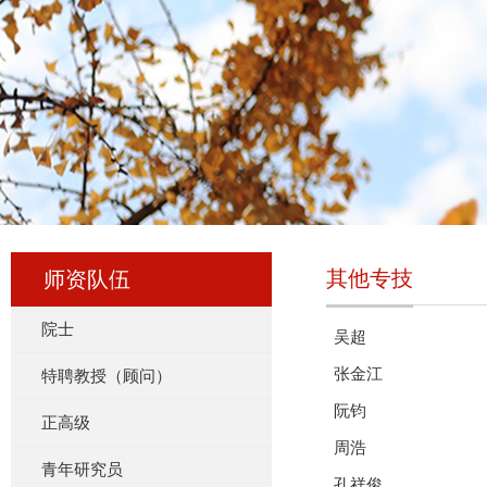
其他专技
师资队伍
院士
吴超
张金江
特聘教授（顾问）
阮钧
正高级
周浩
青年研究员
孔祥俊