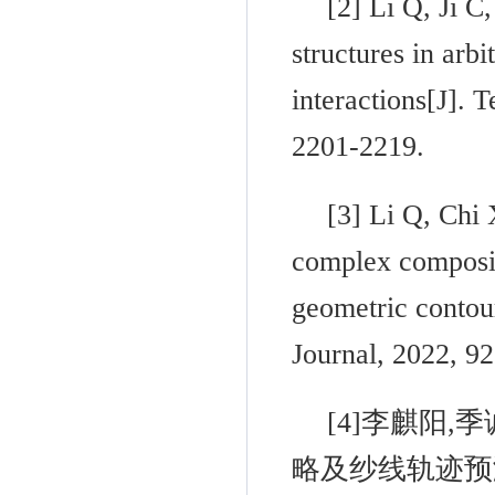
[2]
Li Q
, Ji C
structures in arb
interactions[J]. 
2201-2219.
[3]
Li Q
, Chi 
complex composit
geometric contou
Journal, 2022, 9
[4]
李麒阳
,
季
略及纱线轨迹预