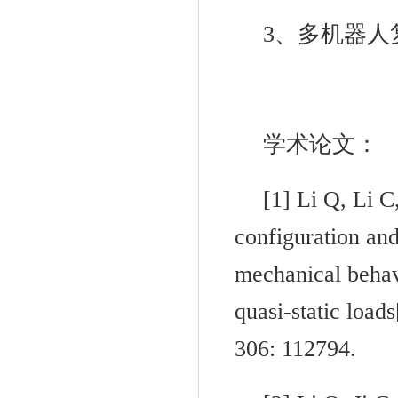
3
、多机器人
学术论文：
[1]
Li Q
, Li C
configuration an
mechanical behav
quasi-static load
306: 112794.