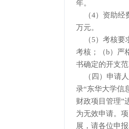
年。
（
）资助经
4
万元。
（
）考核要
5
考核；（
）严
b
书确定的开支范
（四）申请人
录
东华大学信
“
财政项目管理
”
为无效申请。项
展，请各位申报