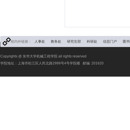
校内外链接：
人事处
教务处
研究生部
科研处
信息门户
图书
Copyrights @ 东华大学机械工程学院 all rights reserved
学院地址：上海市松江区人民北路2999号4号学院楼 邮编: 201620